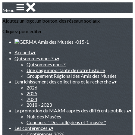
Menu
Ajoutez un logo, un bouton, des réseaux sociaux
Cliquez pour éditer
Accueil
▴
▾
Qui sommes nous ?
▴
▾
Qui sommes nous ?
Une page importante de notre histoire
Groupement Régional des Amis des Musées
L'enrichissement des collections et la recherche
▴
▾
2026
2025
2024
2018 - 2023
La promotion du MAAM auprès des différents publics
▴
▾
Nuit des Musées
Concours " Des collégiens et 1 musée "
Les conférences
▴
▾
Conférences 2026