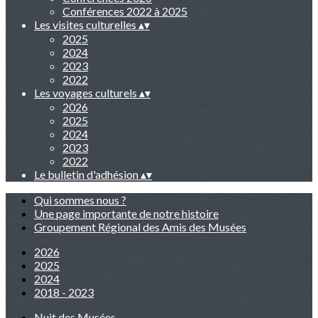
Conférences 2022 à 2025
Les visites culturelles
▴
▾
2025
2024
2023
2022
Les voyages culturels
▴
▾
2026
2025
2024
2023
2022
Le bulletin d'adhésion
▴
▾
Qui sommes nous ?
Une page importante de notre histoire
Groupement Régional des Amis des Musées
2026
2025
2024
2018 - 2023
Nuit des Musées