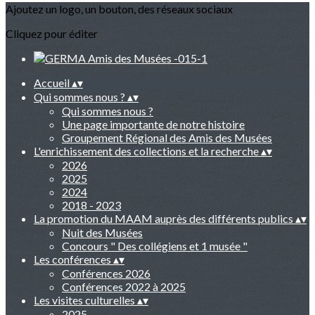
Ajoutez un logo, un bouton, des réseaux sociaux
Cliquez pour éditer
Accueil
▴
▾
Qui sommes nous ?
▴
▾
Qui sommes nous ?
Une page importante de notre histoire
Groupement Régional des Amis des Musées
L'enrichissement des collections et la recherche
▴
▾
2026
2025
2024
2018 - 2023
La promotion du MAAM auprès des différents publics
▴
▾
Nuit des Musées
Concours " Des collégiens et 1 musée "
Les conférences
▴
▾
Conférences 2026
Conférences 2022 à 2025
Les visites culturelles
▴
▾
2025