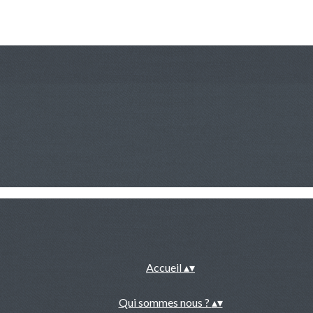
Accueil
▴
▾
Qui sommes nous ?
▴
▾