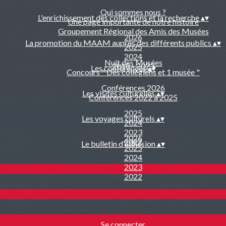
Qui sommes nous ?
L'enrichissement des collections et la recherche
▴
▾
Une page importante de notre histoire
Groupement Régional des Amis des Musées
2026
La promotion du MAAM auprès des différents publics
▴
▾
2025
2024
Nuit des Musées
2018 - 2023
Les conférences
▴
▾
Concours " Des collégiens et 1 musée "
Conférences 2026
Les visites culturelles
▴
▾
Conférences 2022 à 2025
2025
Les voyages culturels
▴
▾
2024
2023
2026
2022
Le bulletin d'adhésion
▴
▾
2025
2024
2023
2022
Se connecter