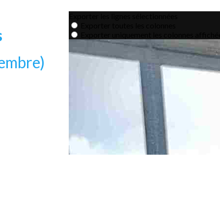
s
tembre)