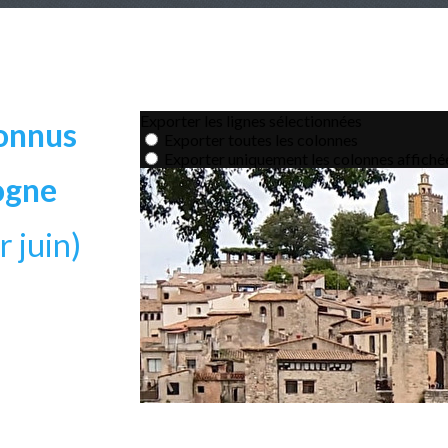
onnus
ogne
r juin)