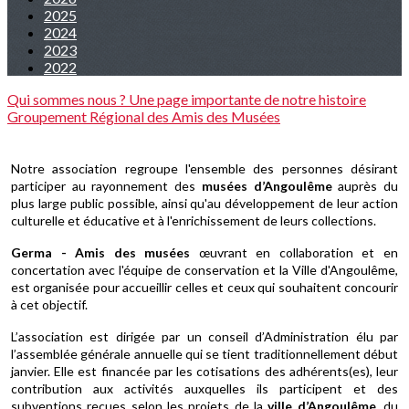
2025
2024
2023
2022
Qui sommes nous ?
Une page importante de notre histoire
Groupement Régional des Amis des Musées
Notre association regroupe l'ensemble des personnes désirant
participer au rayonnement des
musées d’Angoulême
auprès du
plus large public possible, ainsi qu'au développement de leur action
culturelle et éducative et à l'enrichissement de leurs collections.
Germa - Amis des musées
œuvrant en collaboration et en
concertation avec l'équipe de conservation et la Ville d'Angoulême,
est organisée pour accueillir celles et ceux qui souhaitent concourir
à cet objectif.
L’association est dirigée par un conseil d’Administration élu par
l’assemblée générale annuelle qui se tient traditionnellement début
janvier. Elle est financée par les cotisations des adhérents(es), leur
contribution aux activités auxquelles ils participent et des
subventions reçues selon les projets de la
ville d’Angoulême
, du