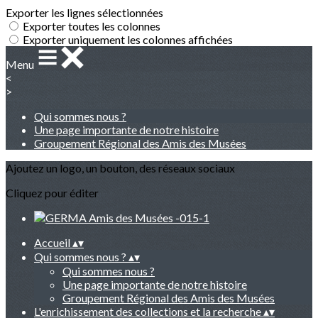
Exporter les lignes sélectionnées
Exporter toutes les colonnes
Exporter uniquement les colonnes affichées
Menu
<
>
Qui sommes nous ?
Une page importante de notre histoire
Groupement Régional des Amis des Musées
Ajoutez un logo, un bouton, des réseaux sociaux
Cliquez pour éditer
Accueil
▴
▾
Qui sommes nous ?
▴
▾
Qui sommes nous ?
Une page importante de notre histoire
Groupement Régional des Amis des Musées
L'enrichissement des collections et la recherche
▴
▾