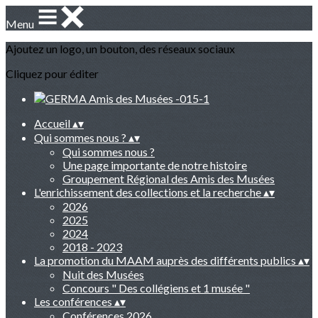
Menu
Ajoutez un logo, un bouton, des réseaux sociaux
Cliquez pour éditer
Accueil
▴
▾
Qui sommes nous ?
▴
▾
Qui sommes nous ?
Une page importante de notre histoire
Groupement Régional des Amis des Musées
L'enrichissement des collections et la recherche
▴
▾
2026
2025
2024
2018 - 2023
La promotion du MAAM auprès des différents publics
▴
▾
Nuit des Musées
Concours " Des collégiens et 1 musée "
Les conférences
▴
▾
Conférences 2026