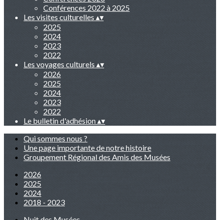
Conférences 2022 à 2025
Les visites culturelles
▴
▾
2025
2024
2023
2022
Les voyages culturels
▴
▾
2026
2025
2024
2023
2022
Le bulletin d'adhésion
▴
▾
Qui sommes nous ?
Une page importante de notre histoire
Groupement Régional des Amis des Musées
2026
2025
2024
2018 - 2023
Nuit des Musées