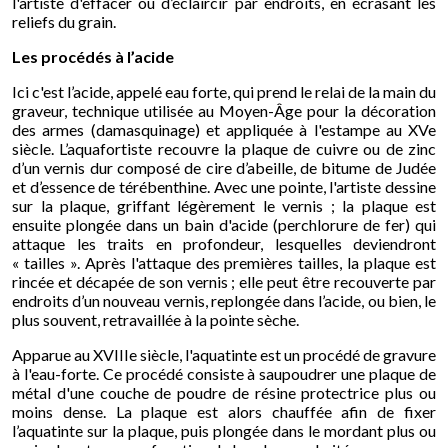
l'artiste d'effacer ou d’éclaircir par endroits, en écrasant les
reliefs du grain.
Les procédés à l’acide
Ici c'est l’acide, appelé eau forte, qui prend le relai de la main du
graveur, technique utilisée au Moyen-Âge pour la décoration
des armes (damasquinage) et appliquée à l'estampe au XVe
siècle. L’aquafortiste recouvre la plaque de cuivre ou de zinc
d’un vernis dur composé de cire d’abeille, de bitume de Judée
et d’essence de térébenthine. Avec une pointe, l'artiste dessine
sur la plaque, griffant légèrement le vernis ; la plaque est
ensuite plongée dans un bain d'acide (perchlorure de fer) qui
attaque les traits en profondeur, lesquelles deviendront
« tailles ». Après l'attaque des premières tailles, la plaque est
rincée et décapée de son vernis ; elle peut être recouverte par
endroits d’un nouveau vernis, replongée dans l’acide, ou bien, le
plus souvent, retravaillée à la pointe sèche.
Apparue au XVIIIe siècle,
l'aquatinte est
un procédé de gravure
à l'eau-forte. Ce procédé consiste à saupoudrer une plaque de
métal d'une couche de poudre de résine protectrice plus ou
moins dense. La plaque est alors chauffée afin de fixer
l’aquatinte sur la plaque, puis plongée dans le mordant plus ou