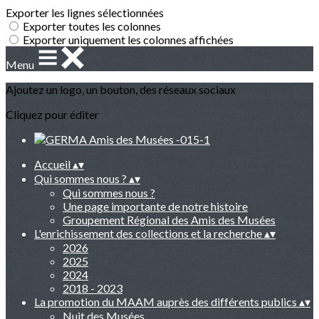
Exporter les lignes sélectionnées
Exporter toutes les colonnes
Exporter uniquement les colonnes affichées
Menu
Ajoutez un logo, un bouton, des réseaux sociaux
Cliquez pour éditer
Accueil
▴
▾
Qui sommes nous ?
▴
▾
Qui sommes nous ?
Une page importante de notre histoire
Groupement Régional des Amis des Musées
L'enrichissement des collections et la recherche
▴
▾
2026
2025
2024
2018 - 2023
La promotion du MAAM auprès des différents publics
▴
▾
Nuit des Musées